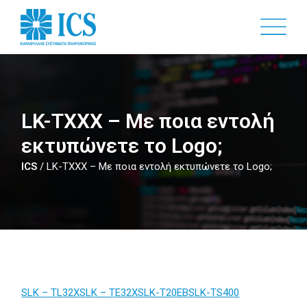
Skip
to
main
content
LK-TXXX – Με ποια εντολή
εκτυπώνετε το Logo;
ICS
/
LK-TXXX – Με ποια εντολή εκτυπώνετε το Logo;
SLK – TL32X
SLK – TE32X
SLK-T20EB
SLK-TS400