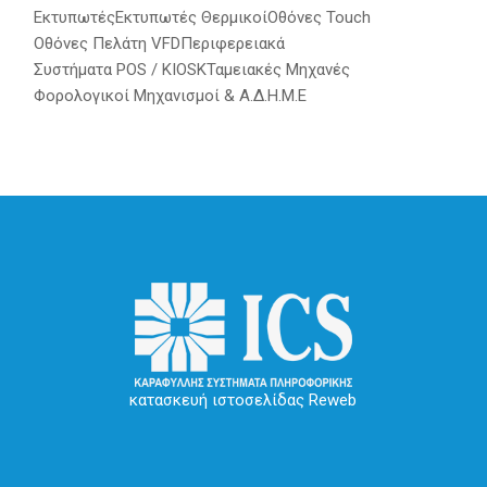
Εκτυπωτές
Εκτυπωτές Θερμικοί
Οθόνες Touch
Οθόνες Πελάτη VFD
Περιφερειακά
Συστήματα POS / KIOSK
Ταμειακές Μηχανές
Φορολογικοί Μηχανισμοί & Α.Δ.Η.Μ.Ε
κατασκευή ιστοσελίδας Reweb