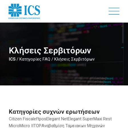
Skip
to
main
content
Κλήσεις Σερβιτόρων
ICS
/
Κατηγορίες FAQ
/
Κλήσεις Σερβιτόρων
Κατηγορίες συχνών ερωτήσεων
Citizen Fiscal
eftpos
Elegant Net
Elegant Super
Maxi Rest
Micro
Micro II
TOP
Αναβαθμίση Ταμειακων Μηχανών