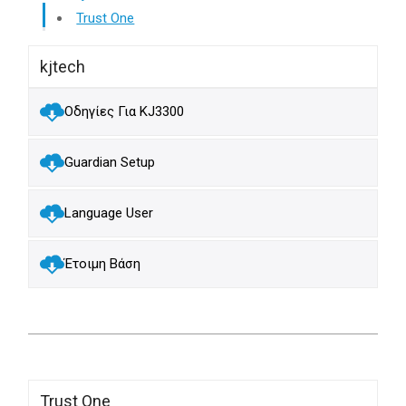
Trust One
kjtech
Οδηγίες Για KJ3300
Guardian Setup
Language User
Έτοιμη Βάση
Trust One