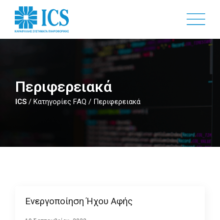
Skip
to
main
content
Περιφερειακά
ICS
/
Κατηγορίες FAQ
/
Περιφερειακά
Ενεργοποίηση Ήχου Αφής