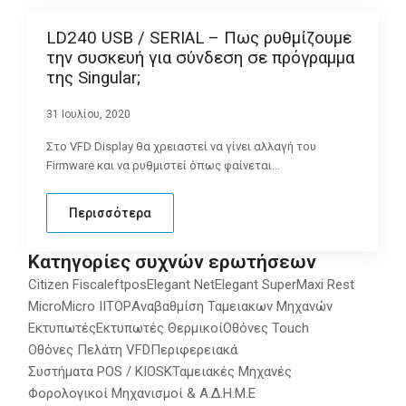
LD240 USB / SERIAL – Πως ρυθμίζουμε
την συσκευή για σύνδεση σε πρόγραμμα
της Singular;
31 Ιουλίου, 2020
Στο VFD Display θα χρειαστεί να γίνει αλλαγή του
Firmware και να ρυθμιστεί όπως φαίνεται…
Περισσότερα
Κατηγορίες συχνών ερωτήσεων
Citizen Fiscal
eftpos
Elegant Net
Elegant Super
Maxi Rest
Micro
Micro II
TOP
Αναβαθμίση Ταμειακων Μηχανών
Εκτυπωτές
Εκτυπωτές Θερμικοί
Οθόνες Touch
Οθόνες Πελάτη VFD
Περιφερειακά
Συστήματα POS / KIOSK
Ταμειακές Μηχανές
Φορολογικοί Μηχανισμοί & Α.Δ.Η.Μ.Ε