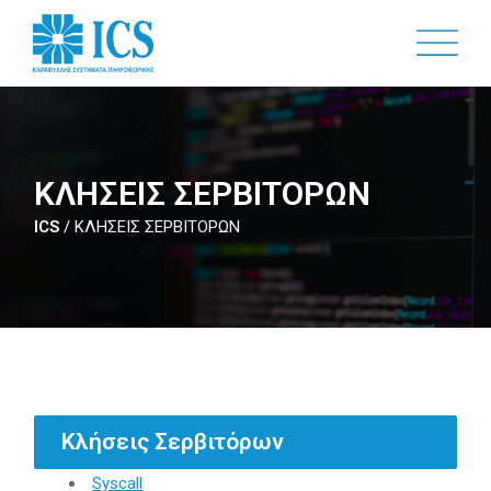
Skip
to
main
content
ΚΛΗΣΕΙΣ ΣΕΡΒΙΤΟΡΩΝ
ICS
/
ΚΛΗΣΕΙΣ ΣΕΡΒΙΤΟΡΩΝ
Κλήσεις Σερβιτόρων
Syscall