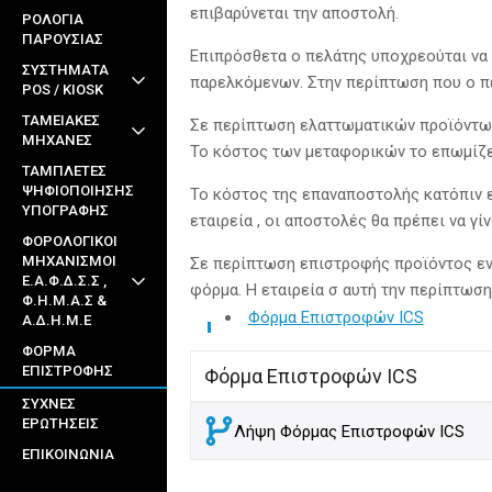
επιβαρύνεται την αποστολή.
ΡΟΛΟΓΙΑ
ΠΑΡΟΥΣΙΑΣ
Επιπρόσθετα ο πελάτης υποχρεούται να 
ΣΥΣΤΗΜΑΤΑ
παρελκόμενων. Στην περίπτωση που ο πε
POS / KIOSK
ΤΑΜΕΙΑΚΕΣ
Σε περίπτωση ελαττωματικών προϊόντων ο
ΜΗΧΑΝΕΣ
Το κόστος των μεταφορικών το επωμίζετ
ΤΑΜΠΛΕΤΕΣ
ΨΗΦΙΟΠΟΙΗΣΗΣ
Το κόστος της επαναποστολής κατόπιν ε
ΥΠΟΓΡΑΦΗΣ
εταιρεία , οι αποστολές θα πρέπει να γί
ΦΟΡΟΛΟΓΙΚΟΙ
ΜΗΧΑΝΙΣΜΟΙ
Σε περίπτωση επιστροφής προϊόντος εν
Ε.Α.Φ.Δ.Σ.Σ ,
φόρμα. Η εταιρεία σ αυτή την περίπτωση
Φ.Η.Μ.Α.Σ &
Φόρμα Επιστροφών ICS
Α.Δ.Η.Μ.Ε
ΦΌΡΜΑ
ΕΠΙΣΤΡΟΦΉΣ
Φόρμα Επιστροφών ICS
ΣΥΧΝΈΣ
ΕΡΩΤΉΣΕΙΣ
Λήψη Φόρμας Επιστροφών ICS
ΕΠΙΚΟΙΝΩΝΊΑ