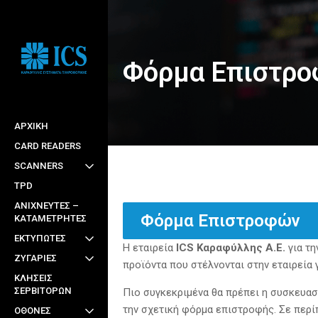
Skip
to
main
Φόρμα Επιστρ
content
ΑΡΧΙΚΉ
CARD READERS
SCANNERS
TPD
ΑΝΙΧΝΕΥΤΕΣ –
Φόρμα Επιστροφών
ΚΑΤΑΜΕΤΡΗΤΕΣ
ΕΚΤΥΠΩΤΕΣ
Η εταιρεία
ICS
Καραφύλλης Α.Ε.
για τη
ΖΥΓΑΡΙΕΣ
προϊόντα που στέλνονται στην εταιρεία 
ΚΛΗΣΕΙΣ
ΣΕΡΒΙΤΟΡΩΝ
Πιο συγκεκριμένα θα πρέπει η συσκευασί
την σχετική φόρμα επιστροφής. Σε περί
ΟΘΟΝΕΣ