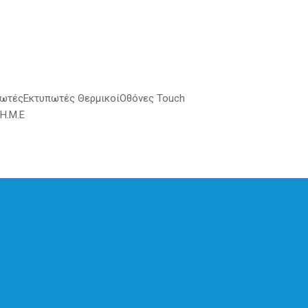
πωτές
Εκτυπωτές Θερμικοί
Οθόνες Touch
Η.Μ.Ε