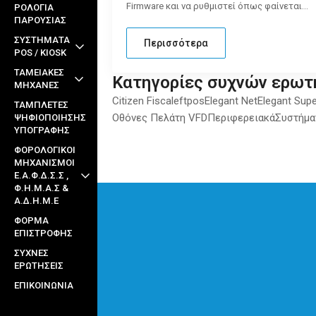
Firmware και να ρυθμιστεί όπως φαίνεται…
ΡΟΛΟΓΙΑ
ΠΑΡΟΥΣΙΑΣ
ΣΥΣΤΗΜΑΤΑ
Περισσότερα
POS / KIOSK
ΤΑΜΕΙΑΚΕΣ
Κατηγορίες συχνών ερω
ΜΗΧΑΝΕΣ
Citizen Fiscal
eftpos
Elegant Net
Elegant Supe
ΤΑΜΠΛΕΤΕΣ
Οθόνες Πελάτη VFD
Περιφερειακά
Συστήμα
ΨΗΦΙΟΠΟΙΗΣΗΣ
ΥΠΟΓΡΑΦΗΣ
ΦΟΡΟΛΟΓΙΚΟΙ
ΜΗΧΑΝΙΣΜΟΙ
Ε.Α.Φ.Δ.Σ.Σ ,
Φ.Η.Μ.Α.Σ &
Α.Δ.Η.Μ.Ε
ΦΌΡΜΑ
ΕΠΙΣΤΡΟΦΉΣ
ΣΥΧΝΈΣ
ΕΡΩΤΉΣΕΙΣ
ΕΠΙΚΟΙΝΩΝΊΑ