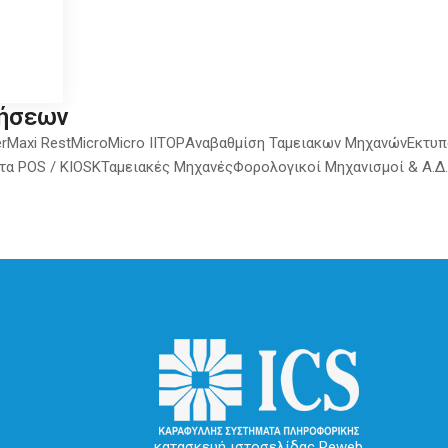
τήσεων
r
Maxi Rest
Micro
Micro II
TOP
Αναβαθμίση Ταμειακων Μηχανών
Εκτυ
τα POS / KIOSK
Ταμειακές Μηχανές
Φορολογικοί Μηχανισμοί & Α.Δ.
κατασκευή ιστοσελίδας Reweb