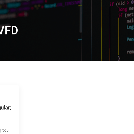
VFD
ular;
ή του