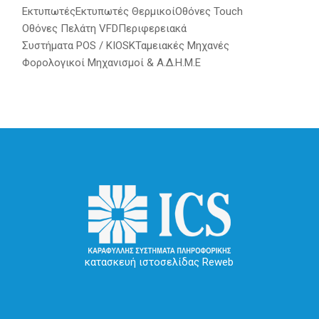
Εκτυπωτές
Εκτυπωτές Θερμικοί
Οθόνες Touch
Οθόνες Πελάτη VFD
Περιφερειακά
Συστήματα POS / KIOSK
Ταμειακές Μηχανές
Φορολογικοί Μηχανισμοί & Α.Δ.Η.Μ.Ε
κατασκευή ιστοσελίδας Reweb