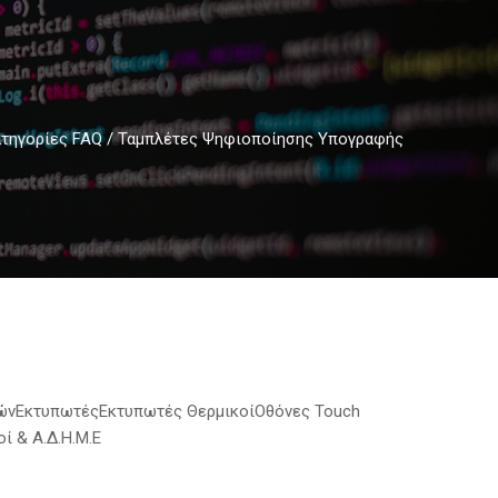
τηγορίες FAQ
/
Ταμπλέτες Ψηφιοποίησης Υπογραφής
ών
Εκτυπωτές
Εκτυπωτές Θερμικοί
Οθόνες Touch
ί & Α.Δ.Η.Μ.Ε