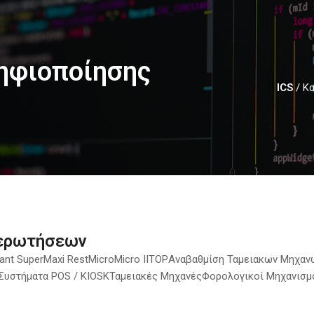
ηφιοποίησης
ICS
/
Κα
 ερωτήσεων
ant Super
Maxi Rest
Micro
Micro II
TOP
Αναβαθμίση Ταμειακων Μηχαν
Συστήματα POS / KIOSK
Ταμειακές Μηχανές
Φορολογικοί Μηχανισμο