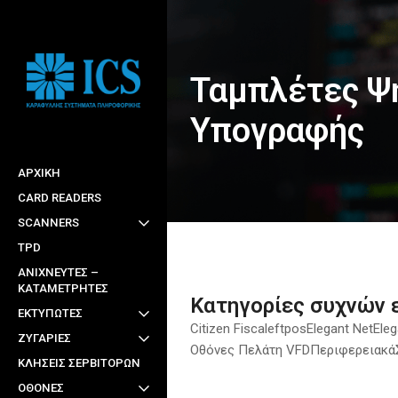
Skip
to
main
Ταμπλέτες Ψ
content
Υπογραφής
ΑΡΧΙΚΉ
CARD READERS
SCANNERS
TPD
ΑΝΙΧΝΕΥΤΕΣ –
ΚΑΤΑΜΕΤΡΗΤΕΣ
Κατηγορίες συχνών
ΕΚΤΥΠΩΤΕΣ
Citizen Fiscal
eftpos
Elegant Net
Eleg
ΖΥΓΑΡΙΕΣ
Οθόνες Πελάτη VFD
Περιφερειακά
ΚΛΗΣΕΙΣ ΣΕΡΒΙΤΟΡΩΝ
ΟΘΟΝΕΣ