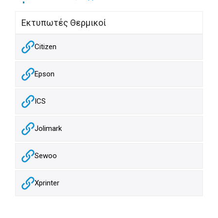
Εκτυπωτές Θερμικοί
Citizen
Epson
ICS
Jolimark
Sewoo
Xprinter