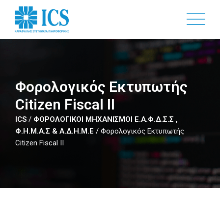
Skip
to
main
content
Φορολογικός Εκτυπωτής
Citizen Fiscal II
ICS
/
ΦΟΡΟΛΟΓΙΚΟΙ ΜΗΧΑΝΙΣΜΟΙ Ε.Α.Φ.Δ.Σ.Σ ,
Φ.Η.Μ.Α.Σ & Α.Δ.Η.Μ.Ε
/
Φορολογικός Εκτυπωτής
Citizen Fiscal II