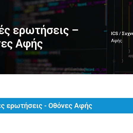
ές ερωτήσεις –
ICS
/
Συχν
ες Αφής
Αφής
ές ερωτήσεις - Οθόνες Αφής