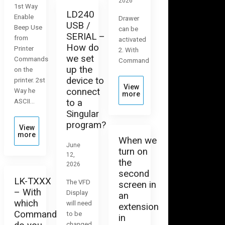
2026
1st Way
LD240
Enable
Drawer
USB /
Beep Use
can be
SERIAL –
from
activated
How do
Printer
2. With
we set
Commands
Command
up the
on the
device to
printer. 2st
View
connect
Way he
more
ASCII…
to a
Singular
program?
View
more
When we
June
turn on
12,
the
2026
second
LK-TXXX
The VFD
screen in
– With
Display
an
which
will need
extension
Command
to be
in
changed