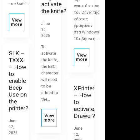
activate
το κλειδί…
εγκατάσταση
the knife?
του Driver της
κάρτας
View
June
more
γραφικών
12,
στα Windows
2026
10 σβήσει η…
To
SLK –
activate
View
TXXX
more
the knife,
– How
the ESC i
to
character
will need
enable
to be
Beep
XPrinter
added to
Use on
– How
the…
the
to
printer?
activate
Drawer?
View
more
June
12,
June
2026
12,