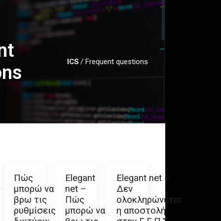
nt
ICS
/
Frequent questions
ons
Πώς
Elegant
Elegant net –
μπορώ να
net –
Δεν
βρω τις
Πώς
ολοκληρώνεται
ρυθμίσεις
μπορώ να
η αποστολή