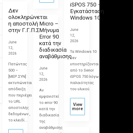
iSPOS 750 –
Δεν
Εγκατάσταση
ολοκληρώνεται
Windows 10
η αποστολή
Micro –
στην Γ.Γ.Π.Σ
Μήνυμα
June
12,
Error 90
2026
June
κατά την
12,
διαδικασία
Τα Windows 10
2026
αναβάθμισης
δεν
Πατώντας
υποστηρίζονται
June
500 –
από το Senor
12,
[ΜΕΡ.ΣΥΝ]
iSPOS 750 λόγω
2026
εκτυπώνεται
παλαιότητας
απόδειξη
του υλικού.
Αν
που περιέχει
εμφανιστεί
το URL
το error 90
View
αποστολής
more
κατά την
δεδομένων ,
διαδικασία
το κλειδί…
της
αναβάθμισης