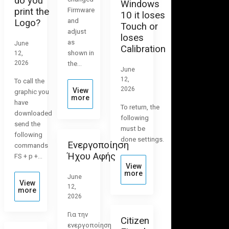
do you
Windows
print the
Firmware
10 it loses
and
Logo?
Touch or
adjust
loses
as
June
Calibration
shown in
12,
2026
the…
June
12,
To call the
2026
View
graphic you
more
have
To return, the
downloaded
following
send the
must be
following
done settings.
Ενεργοποίηση
commands
Ήχου Αφής
FS + p +…
View
more
June
View
12,
more
2026
Για την
Citizen
ενεργοποίηση