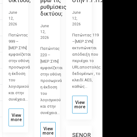
δικτύου;
βρω τις
στην Γ.Γ.Π.Σ
ρυθμίσεις
June
δικτύου;
June
12,
12,
2026
2026
June
12,
Πατώντας
Πατώντας 119
2026
999 –
–[ΜΕΡ.ΣΥΝ]
[ΜΕΡ.ΣΥΝ]
εκτυπώνεται
Πατώντας
εμφανίζεται
απόδειξη που
220 –
στην οθόνη
περιέχει το
[ΜΕΡ.ΣΥΝ]
προσωρινά
URLαποστολής
εμφανίζεται
η έκδοση
δεδομένων , το
στην οθόνη
του
κλειδί ΑΕS,
προσωρινά
λογισμικού
καθώς…
η έκδοση
και στην
του
συνέχεια…
λογισμικού
View
και στην
more
συνέχεια…
View
more
View
more
SENOR