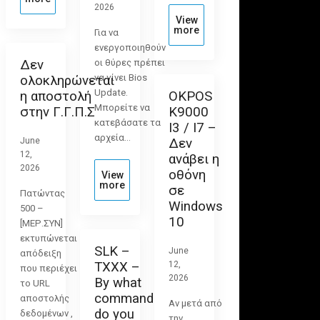
2026
View
more
Για να
ενεργοποιηθούν
Δεν
οι θύρες πρέπει
να γίνει Bios
ολοκληρώνεται
Update.
η αποστολή
OKPOS
Μπορείτε να
στην Γ.Γ.Π.Σ
K9000
κατεβάσατε τα
I3 / I7 –
αρχεία…
June
Δεν
12,
ανάβει η
2026
οθόνη
View
more
σε
Πατώντας
Windows
500 –
10
[ΜΕΡ.ΣΥΝ]
εκτυπώνεται
SLK –
June
απόδειξη
TXXX –
12,
που περιέχει
2026
By what
το URL
command
αποστολής
Αν μετά από
do you
δεδομένων ,
την