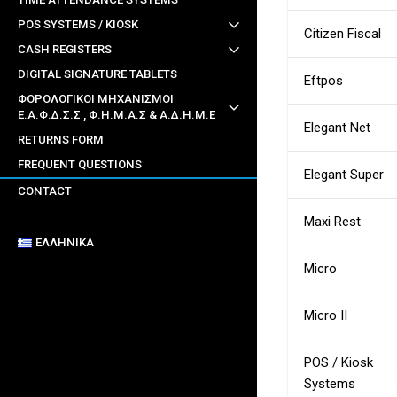
POS SYSTEMS / KIOSK
Citizen Fiscal
CASH REGISTERS
DIGITAL SIGNATURE TABLETS
Eftpos
ΦΟΡΟΛΟΓΙΚΟΙ ΜΗΧΑΝΙΣΜΟΙ
Ε.Α.Φ.Δ.Σ.Σ , Φ.Η.Μ.Α.Σ & Α.Δ.Η.Μ.Ε
Elegant Net
RETURNS FORM
FREQUENT QUESTIONS
Elegant Super
CONTACT
Maxi Rest
ΕΛΛΗΝΙΚΆ
Micro
Micro II
POS / Kiosk
Systems