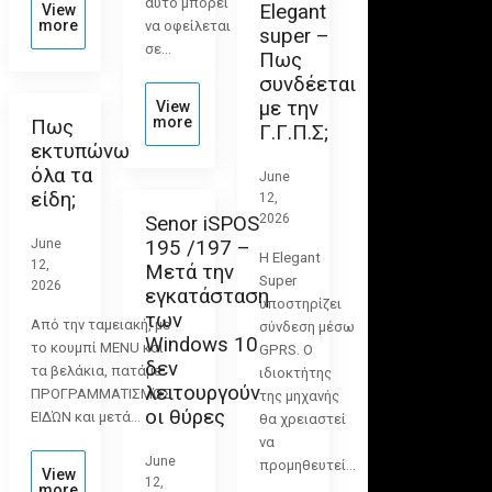
αυτό μπορεί
Elegant
View
more
να οφείλεται
super –
σε…
Πως
συνδέεται
με την
View
more
Πως
Γ.Γ.Π.Σ;
εκτυπώνω
όλα τα
June
είδη;
12,
2026
Senor iSPOS
June
195 /197 –
Η Elegant
12,
Μετά την
Super
2026
εγκατάσταση
υποστηρίζει
των
Από την ταμειακή, με
σύνδεση μέσω
Windows 10
το κουμπί MENU και
GPRS. Ο
δεν
τα βελάκια, πατάμε
ιδιοκτήτης
λειτουργούν
ΠΡΟΓΡΑΜΜΑΤΙΣΜΌΣ
της μηχανής
οι θύρες
ΕΙΔΏΝ και μετά…
θα χρειαστεί
να
June
προμηθευτεί…
View
12,
more