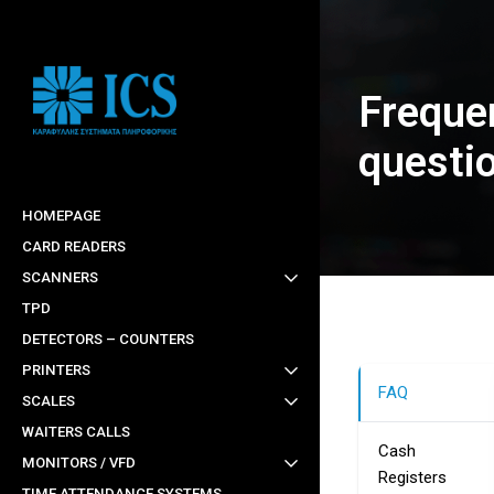
Skip
to
main
Freque
content
questi
HOMEPAGE
CARD READERS
SCANNERS
TPD
DETECTORS – COUNTERS
PRINTERS
FAQ
SCALES
WAITERS CALLS
Cash
MONITORS / VFD
Registers
TIME ATTENDANCE SYSTEMS