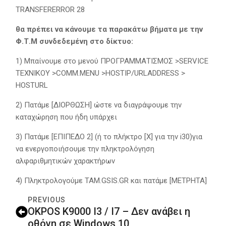
TRANSFERERROR 28
θα πρέπει να κάνουμε τα παρακάτω βήματα με την
Φ.Τ.Μ συνδεδεμένη στο δίκτυο:
1) Μπαίνουμε στο μενού ΠΡΟΓΡΑΜΜΑΤΙΣΜΟΣ >SERVICE
ΤΕΧΝΙΚΟΥ >COMM.MENU >HOSTIP/URLADDRESS >
HOSTURL
2) Πατάμε [ΔΙΟΡΘΩΣΗ] ώστε να διαγράψουμε την
καταχώρηση που ήδη υπάρχει
3) Πατάμε [ΕΠΙΠΕΔΟ 2] (ή το πλήκτρο [Χ] για την i30)για
να ενεργοποιήσουμε την πληκτρολόγηση
αλφαριθμητικών χαρακτήρων
4) Πληκτρολογούμε TAM.GSIS.GR και πατάμε [ΜΕΤΡΗΤΑ]
PREVIOUS
OKPOS K9000 I3 / I7 – Δεν ανάβει η
οθόνη σε Windows 10