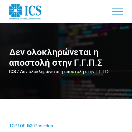
Skip
to
main
content
Δεν ολοκληρώνεται η
αποστολή στην Γ.Γ.Π.Σ
ICS
/
Δεν ολοκληρώνεται η αποστολή στην Γ.Γ.Π.Σ
TOP
TOP II
i30
Poseidon